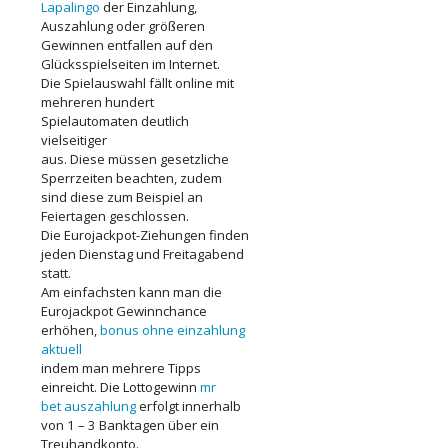
Lapalingo
der Einzahlung,
Auszahlung oder größeren
Gewinnen entfallen auf den
Glücksspielseiten im Internet.
Die Spielauswahl fällt online mit
mehreren hundert
Spielautomaten deutlich
vielseitiger
aus. Diese müssen gesetzliche
Sperrzeiten beachten, zudem
sind diese zum Beispiel an
Feiertagen geschlossen.
Die Eurojackpot-Ziehungen finden
jeden Dienstag und Freitagabend
statt.
Am einfachsten kann man die
Eurojackpot Gewinnchance
erhöhen,
bonus ohne einzahlung
aktuell
indem man mehrere Tipps
einreicht. Die Lottogewinn
mr
bet auszahlung
erfolgt innerhalb
von 1 – 3 Banktagen über ein
Treuhandkonto.