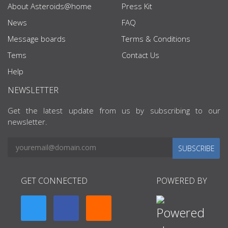
About Asteroids@home
Press Kit
News
FAQ
Message boards
Terms & Conditions
Tems
Contact Us
Help
NEWSLETTER
Get the latest update from us by subscribing to our
newsletter.
SUBSCRIBE
GET CONNECTED
POWERED BY