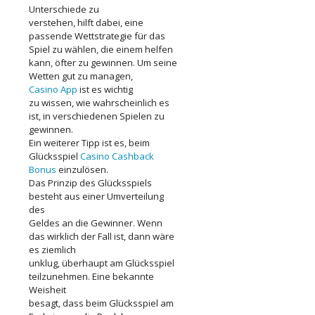
Unterschiede zu
verstehen, hilft dabei, eine
passende Wettstrategie für das
Spiel zu wählen, die einem helfen
kann, öfter zu gewinnen. Um seine
Wetten gut zu managen,
Casino App
ist es wichtig
zu wissen, wie wahrscheinlich es
ist, in verschiedenen Spielen zu
gewinnen.
Ein weiterer Tipp ist es, beim
Glücksspiel
Casino Cashback
Bonus
einzulösen.
Das Prinzip des Glücksspiels
besteht aus einer Umverteilung
des
Geldes an die Gewinner. Wenn
das wirklich der Fall ist, dann wäre
es ziemlich
unklug, überhaupt am Glücksspiel
teilzunehmen. Eine bekannte
Weisheit
besagt, dass beim Glücksspiel am