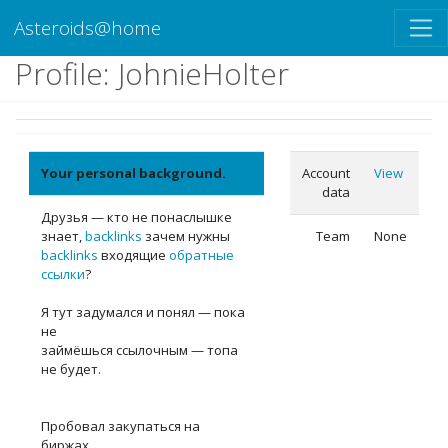
Asteroids@home
Profile: JohnieHolter
Your personal background.
Account
View
data
Друзья — кто не понаслышке
знает,
backlinks
зачем нужны
Team
None
backlinks
входящие
обратные
ссылки
?
Я тут задумался и понял — пока
не
займёшься ссылочным — топа
не будет.
Пробовал закупаться на
биржах,