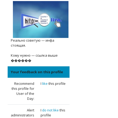
Реально советую — инфа
стоящая.
Кому нужно — ссылка выше
������
Your feedback on this profile
Recommend
I
like
this profile
this profile for
User of the
Day:
Alert
I
do not like
this
administrators
profile