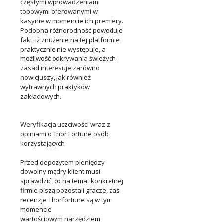
częstymi wprowadzeniami
topowymi oferowanymi w
kasynie w momencie ich premiery.
Podobna różnorodność powoduje
fakt, iż znużenie na tej platformie
praktycznie nie występuje, a
możliwość odkrywania świeżych
zasad interesuje zarówno
nowicjuszy, jak również
wytrawnych praktyków
zakładowych.
Weryfikacja uczciwości wraz z
opiniami o Thor Fortune osób
korzystających
Przed depozytem pieniędzy
dowolny mądry klient musi
sprawdzić, co na temat konkretnej
firmie piszą pozostali gracze, zaś
recenzje Thorfortune są w tym
momencie
wartościowym narzędziem