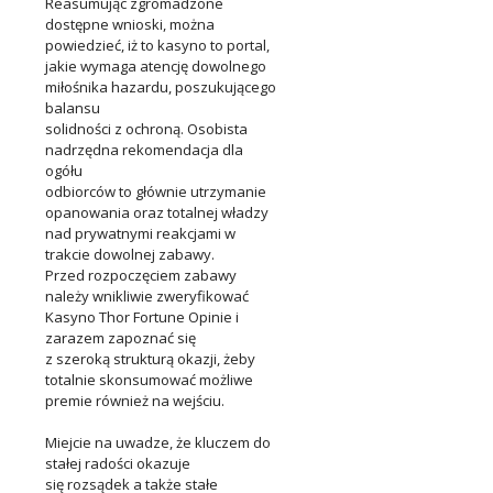
Reasumując zgromadzone
dostępne wnioski, można
powiedzieć, iż to kasyno to portal,
jakie wymaga atencję dowolnego
miłośnika hazardu, poszukującego
balansu
solidności z ochroną. Osobista
nadrzędna rekomendacja dla
ogółu
odbiorców to głównie utrzymanie
opanowania oraz totalnej władzy
nad prywatnymi reakcjami w
trakcie dowolnej zabawy.
Przed rozpoczęciem zabawy
należy wnikliwie zweryfikować
Kasyno Thor Fortune Opinie i
zarazem zapoznać się
z szeroką strukturą okazji, żeby
totalnie skonsumować możliwe
premie również na wejściu.
Miejcie na uwadze, że kluczem do
stałej radości okazuje
się rozsądek a także stałe