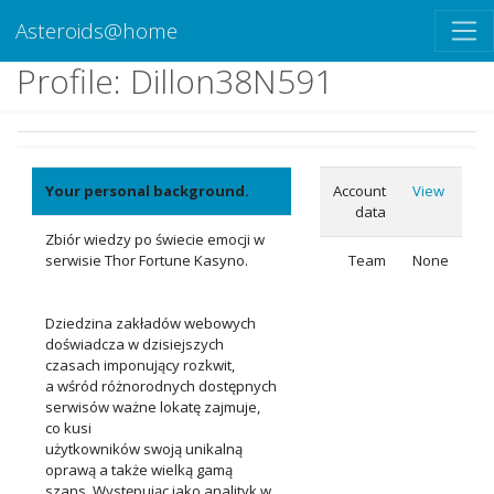
Asteroids@home
Profile: Dillon38N591
Your personal background.
Account
View
data
Zbiór wiedzy po świecie emocji w
serwisie Thor Fortune Kasyno.
Team
None
Dziedzina zakładów webowych
doświadcza w dzisiejszych
czasach imponujący rozkwit,
a wśród różnorodnych dostępnych
serwisów ważne lokatę zajmuje,
co kusi
użytkowników swoją unikalną
oprawą a także wielką gamą
szans. Występując jako analityk w