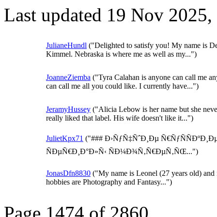
Last updated 19 Nov 2025
JulianeHundl
("Delighted to satisfy you! My name is D
Kimmel. Nebraska is where me as well as my...")
JoanneZiemba
("Tyra Calahan is anyone can call me a
can call me all you could like. I currently have...")
JeramyHussey
("Alicia Lebow is her name but she neve
really liked that label. His wife doesn't like it...")
JulietKpx71
("### Ð›ÑƒÑ‡ÑˆÐ¸Ðµ Ñ€ÑƒÑÑÐºÐ¸Ð
ÑÐµÑ€Ð¸Ð°Ð»Ñ‹ ÑÐ¼Ð¾Ñ‚Ñ€ÐµÑ‚ÑŒ...")
JonasDfn8830
("My name is Leonel (27 years old) and
hobbies are Photography and Fantasy...")
Page 1474 of 2860