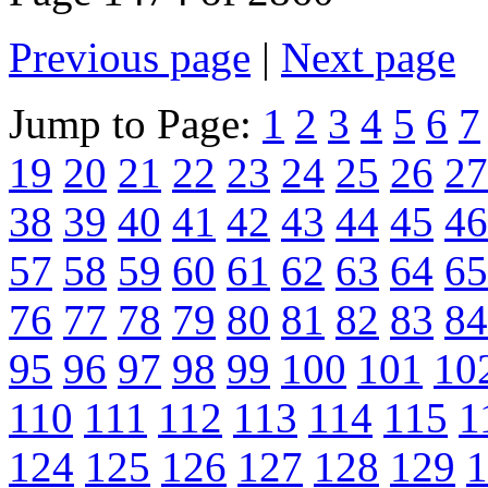
Previous page
|
Next page
Jump to Page:
1
2
3
4
5
6
7
19
20
21
22
23
24
25
26
27
38
39
40
41
42
43
44
45
46
57
58
59
60
61
62
63
64
65
76
77
78
79
80
81
82
83
84
95
96
97
98
99
100
101
10
110
111
112
113
114
115
1
124
125
126
127
128
129
1