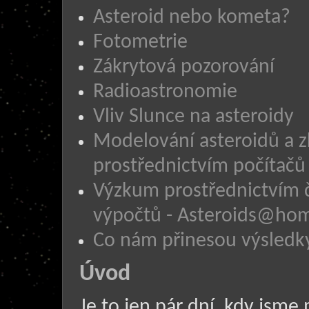
Asteroid nebo kometa?
Fotometrie
Zákrytová pozorování
Radioastronomie
Vliv Slunce na asteroidy
Modelování asteroidů a z
prostřednictvím počítačů
Výzkum prostřednictvím 
výpočtů - Asteroids@ho
Co nám přinesou výsledk
Úvod
Je to jen pár dní, kdy jsme