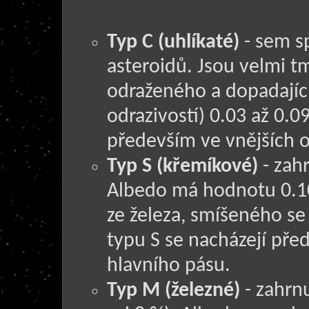
Typ C (uhlíkaté)
- sem s
asteroidů. Jsou velmi 
odraženého a dopadající
odrazivostí) 0.03 až 0.0
především ve vnějších o
Typ S (křemíkové)
- zah
Albedo má hodnotu 0.10
ze železa, smíšeného se 
typu S se nacházejí pře
hlavního pásu.
Typ M (železné)
- zahrnu