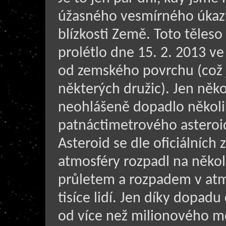
úžasného vesmírného úkazu
blízkosti Země. Toto těles
prolétlo dne 15. 2. 2013 v
od zemského povrchu (což j
některých družic). Jen něk
neohlášeně dopadlo několi
patnáctimetrového asteroid
Asteroid se dle oficiálních
atmosféry rozpadl na několi
průletem a rozpadem v atmo
tisíce lidí. Jen díky dopadu
od více než milionového m