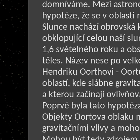
domníváme. Mezi astrono
hypotéze, že se v oblasti
Slunce nachází obrovská 
obklopující celou naší s
1,6 světelného roku a ob
těles. Název nese po ve
Hendriku Oorthovi - Oort
oblastí, kde slábne gravi
a kterou začínají ovlivňo
Poprvé byla tato hypotéz
Objekty Oortova oblaku 
gravitačními vlivy a moho
Mohou být tedy zdrojem 