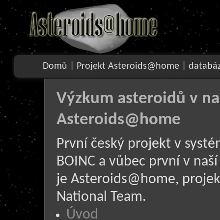
Domů
|
Projekt Asteroids@home
|
databá
Výzkum asteroidů v na
Asteroids@home
První český projekt v syst
BOINC a vůbec první v naší 
je Asteroids@home, projek
National Team.
Úvod