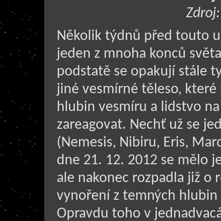
Zdroj
Několik týdnů před touto 
jeden z mnoha konců světa.
podstatě se opakují stále t
jiné vesmírné těleso, které
hlubin vesmíru a lidstvo n
zareagovat. Nechť už se je
(Nemesis, Nibiru, Eris, Ma
dne 21. 12. 2012 se mělo j
ale nakonec rozpadla již o
vynoření z temných hlubin v
Opravdu toho v jednadvacá