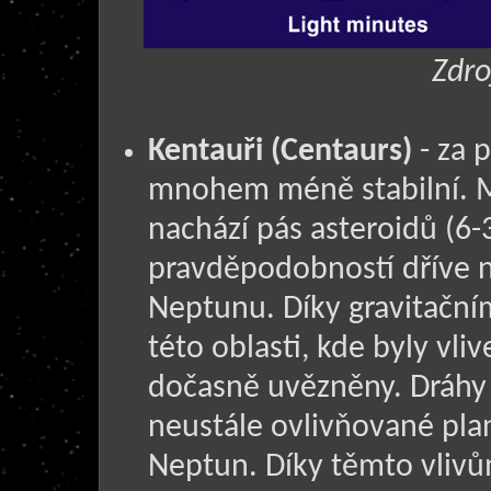
Zdro
Kentauři (Centaurs)
- za p
mnohem méně stabilní. 
nachází pás asteroidů (6-3
pravděpodobností dříve 
Neptunu. Díky gravitační
této oblasti, kde byly vl
dočasně uvězněny. Dráhy K
neustále ovlivňované plan
Neptun. Díky těmto vliv