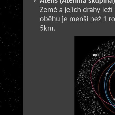
Atens (Atenina skupina
Země a jejich dráhy leží 
oběhu je menší než 1 r
5km.