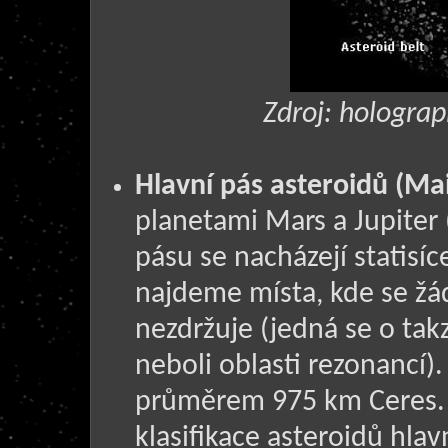
Zdroj: hologra
Hlavní pás asteroidů (Mai
planetami Mars a Jupiter 
pásu se nacházejí statisí
najdeme místa, kde se ž
nezdržuje (jedná se o ta
neboli oblasti rezonancí)
průměrem 975 km Ceres. 
klasifikace asteroidů hla