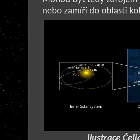
nebo zamíří do oblasti k
Ilustrace Čel