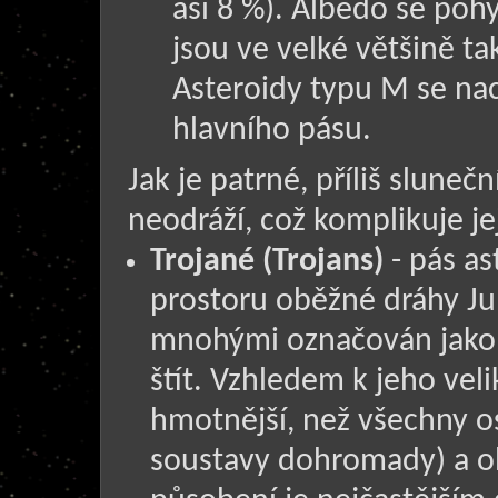
asi 8 %). Albedo se poh
jsou ve velké většině ta
Asteroidy typu M se nac
hlavního pásu.
Jak je patrné, příliš sluneč
neodráží, což komplikuje je
Trojané (Trojans)
- pás as
prostoru oběžné dráhy Jup
mnohými označován jako 
štít. Vzhledem k jeho velik
hmotnější, než všechny os
soustavy dohromady) a o