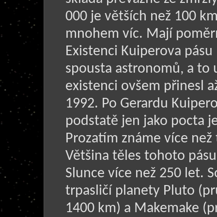
000 je větších než 100 k
mnohem víc. Mají poměrn
Existenci Kuiperova pásu
spousta astronomů, a to 
existenci ovšem přinesl a
1992. Po Gerardu Kuiperov
podstatě jen jako pocta 
Prozatím známe více než ti
Většina těles tohoto pás
Slunce více než 250 let. 
trpasličí planety Pluto 
1400 km) a Makemake (p