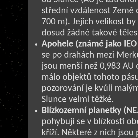
střední vzdálenost Země 
700 m). Jejich velikost 
dosud žádné takové těles
Apohele (známé jako IEO 
se po drahách mezi Merku
jsou menší než 0,983 AU 
málo objektů tohoto pásu
pozorování je kvůli mal
Slunce velmi těžké.
Blízkozemní planetky (NE
pohybují se v blízkosti o
kříží. Některé z nich js