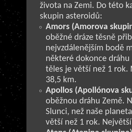
života na Zemi. Do této ka
skupin asteroidů:
Amors (Amorova skupi
oběžné dráze těsně přib
nejvzdálenějším bodě m
některé dokonce dráhu 
těles je větší než 1 ro
38,5 km.
Apollos (Apollónova sk
oběžnou dráhu Země. Na 
Slunci, než naše planet
větší než 1 rok. Největ