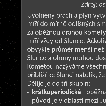
Zdroj: a
Uvolněný prach a plyn vytv
míří do mírně odlišných s
za oběžnou drahou komety 
míří vždy od Slunce. Ačkol
obvykle průměr menší než 
Slunce a ohony mohou dos
Kometou nazýváme všechny 
přiblíží ke Slunci natolik, ž
Dělíje je do tří skupin:
krátkoperiodické
- oběžná
původ je v oblasti mezi 