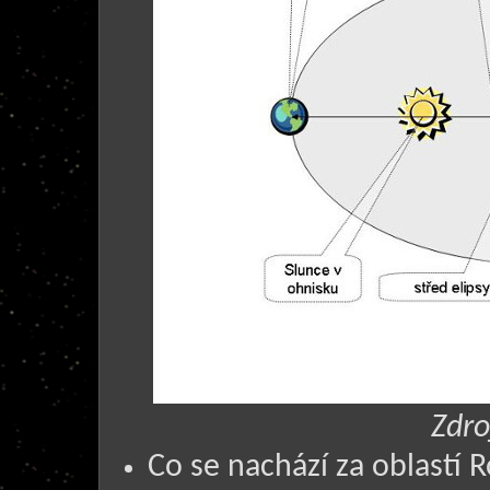
Zdro
Co se nachází za oblastí 