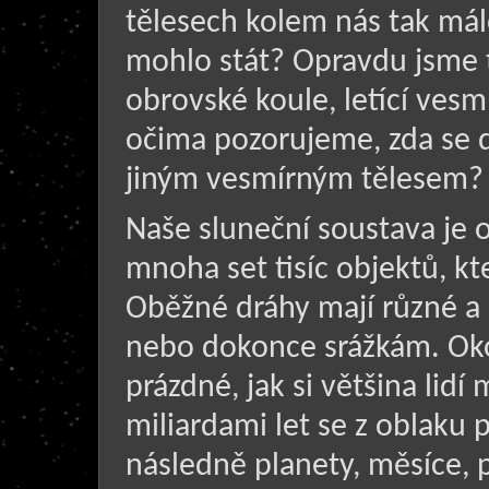
tělesech kolem nás tak má
mohlo stát? Opravdu jsme t
obrovské koule, letící vesm
očima pozorujeme, zda se d
jiným vesmírným tělesem?
Naše sluneční soustava je 
mnoha set tisíc objektů, kt
Oběžné dráhy mají různé a č
nebo dokonce srážkám. Oko
prázdné, jak si většina lid
miliardami let se z oblaku 
následně planety, měsíce, p