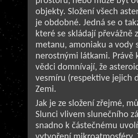
prostoru, nebo může být ov
objekty. Složení všech ast
je obdobné. Jedná se o tak
které se skládají převážně 
metanu, amoniaku a vody 
nerostnými látkami. Právě 
vědci domnívají, že asteroi
vesmíru (respektive jejich
Zemi.
Jak je ze složení zřejmé, mů
Slunci vlivem slunečního zá
snadno k částečnému uvolň
vytvoření mikroatmosféry.