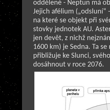
oddělené - Neptun má ob
Jejich afélium („odsluní“ 
na které se objekt při s
stovky jednotek AU. Ast
jen devět, z nichž nejzná
1600 km) je Sedna. Ta s
přibližuje ke Slunci, svéh
dosáhnout v roce 2076.