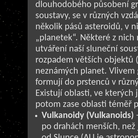
dlouhodobého působení gra
soustavy, se v různých vzd
několik pásů asteroidů, v n
„planetek“. Některé z nich 
utváření naší sluneční soust
rozpadem větších objektů (
neznámých planet. Vlivem gr
formují do prstenců v různ
Existují oblasti, ve kterých
potom zase oblasti téměř 
Vulkanoidy (Vulkanoids)
–
po drahách menších, než 
od Slunce (AU je astrono