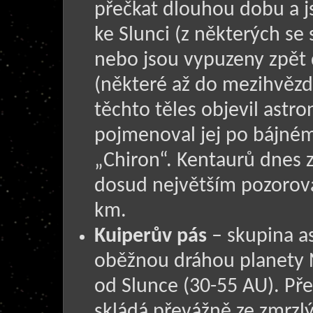
přečkat dlouhou dobu a js
ke Slunci (z některých se
nebo jsou vypuzeny zpět 
(některé až do mezihvězd
těchto těles objevil astr
pojmenoval jej po bájném
„Chiron“. Kentaurů dnes z
dosud největším pozorov
km.
Kuiperův pás
– skupina as
oběžnou dráhou planety N
od Slunce (30-55 AU). Pře
skládá převážně ze zmrzlý