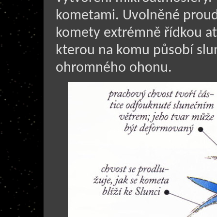
kometami. Uvolněné proudy
komety extrémně řídkou at
kterou na komu působí slun
ohromného ohonu.