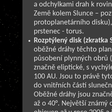
a odchylkami drah k rovině
Země kolem Slunce – poz
protoplanetárního disku)
prstenec - torus.
Rozptýlený disk (zkratka 
oběžné dráhy těchto plan
působení plynných obrů (
značně eliptické, s vychý
100 AU. Jsou to právě tyt
do vnitřních částí slunečn
Oběžné dráhy jsou značně 
až o 40°. Největší známý 